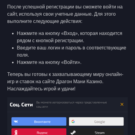
После успешной регистрации вы сможете войти на
сайт, используя свои учетные данные. Для этого
выполните следующие действия:
Нажмите на кнопку «Вход», которая находится
рядом с кнопкой регистрации.
Введите ваш логин и пароль в соответствующие
поля.
Нажмите на кнопку «Войти».
Теперь вы готовы к захватывающему миру онлайн-
игр и ставок на сайте Драгон Мани Казино.
Наслаждайтесь игрой и удачи!