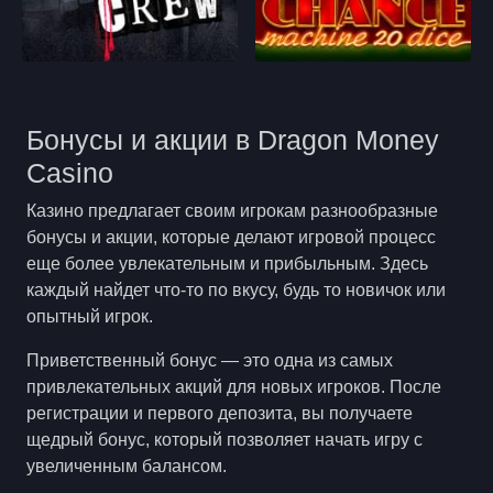
Бонусы и акции в Dragon Money
Casino
Казино предлагает своим игрокам разнообразные
бонусы и акции, которые делают игровой процесс
еще более увлекательным и прибыльным. Здесь
каждый найдет что-то по вкусу, будь то новичок или
опытный игрок.
Приветственный бонус — это одна из самых
привлекательных акций для новых игроков. После
регистрации и первого депозита, вы получаете
щедрый бонус, который позволяет начать игру с
увеличенным балансом.