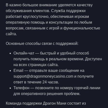
В казино большое внимание уделяется качеству
обслуживания клиентов. Служба поддержки
работает круглосуточно, обеспечивая игрокам
оперативную помощь и консультации по любым
вопросам, связанным с игрой и функциональностью
сайта.
Основные способы связи с поддержкой:
Онлайн-чат — быстрый и удобный способ
получить помощь в реальном времени. Доступен
на всех страницах сайта.
Email — отправьте ваше сообщение на
support@dragonmoneycasino.com
и получите
ответ в течение 24 часов.
Телефон — позвоните по номеру горячей линии
для оперативного решения проблем.
Команда поддержки Драгон Мани состоит из