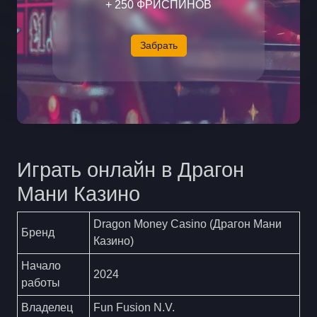
+ 250 ФРИСПИНОВ
Забрать
Играть онлайн в Драгон
Мани Казино
Dragon Money Casino (Драгон Мани
Бренд
Казино)
Начало
2024
работы
Владелец
Fun Fusion N.V.