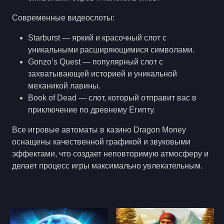
Современные видеослоты:
Starburst — яркий и красочный слот с
уникальными расширяющимися символами.
Gonzo’s Quest — популярный слот с
захватывающей историей и уникальной
механикой лавины.
Book of Dead — слот, который отправит вас в
приключение по древнему Египту.
Все игровые автоматы в казино Dragon Money
оснащены качественной графикой и звуковыми
эффектами, что создает неповторимую атмосферу и
делает процесс игры максимально увлекательным.