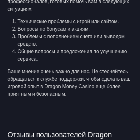
профессионалов, готовых помочь вам в следующих
ситуациях:
Технические проблемы с игрой или сайтом.
Вопросы по бонусам и акциям.
Проблемы с пополнением счета или выводом
средств.
Общие вопросы и предложения по улучшению
сервиса.
Ваше мнение очень важно для нас. Не стесняйтесь
обращаться к службе поддержки, чтобы сделать ваш
игровой опыт в Dragon Money Casino еще более
приятным и безопасным.
Отзывы пользователей Dragon