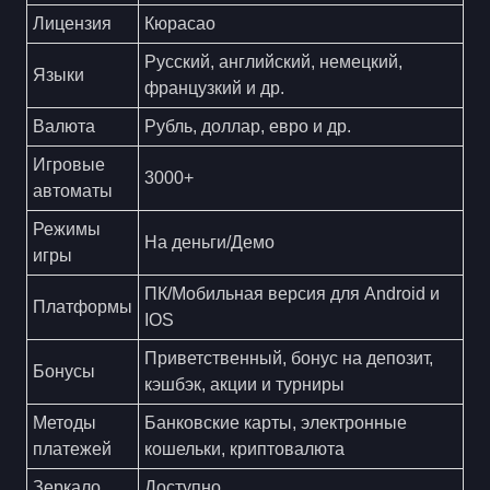
Лицензия
Кюрасао
Русский, английский, немецкий,
Языки
французкий и др.
Валюта
Рубль, доллар, евро и др.
Игровые
3000+
автоматы
Режимы
На деньги/Демо
игры
ПК/Мобильная версия для Android и
Платформы
IOS
Приветственный, бонус на депозит,
Бонусы
кэшбэк, акции и турниры
Методы
Банковские карты, электронные
платежей
кошельки, криптовалюта
Зеркало
Доступно