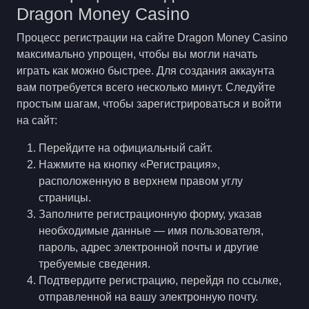
Dragon Money Casino
Процесс регистрации на сайте Dragon Money Casino
максимально упрощен, чтобы вы могли начать
играть как можно быстрее. Для создания аккаунта
вам потребуется всего несколько минут. Следуйте
простым шагам, чтобы зарегистрироваться и войти
на сайт:
Перейдите на официальный сайт.
Нажмите на кнопку «Регистрация»,
расположенную в верхнем правом углу
страницы.
Заполните регистрационную форму, указав
необходимые данные — имя пользователя,
пароль, адрес электронной почты и другие
требуемые сведения.
Подтвердите регистрацию, перейдя по ссылке,
отправленной на вашу электронную почту.