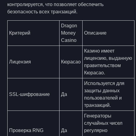
контролируется, что позволяет обеспечить
безопасность всех транзакций.
Dragon
Критерий
Money
Описание
Casino
Казино имеет
лицензию, выданную
Лицензия
Кюрасао
правительством
Кюрасао.
Используется для
защиты данных
SSL-шифрование
Да
пользователей и
транзакций.
Генераторы
случайных чисел
Проверка RNG
Да
регулярно