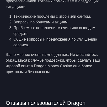
профессионалов, готовых помочь вам в следующих
ситуациях:
Технические проблемы с игрой или сайтом.
Вопросы по бонусам и акциям.
Проблемы с пополнением счета или выводом
средств.
Общие вопросы и предложения по улучшению
сервиса.
Ваше мнение очень важно для нас. Не стесняйтесь
обращаться к службе поддержки, чтобы сделать ваш
игровой опыт в Dragon Money Casino еще более
приятным и безопасным.
Отзывы пользователей Dragon