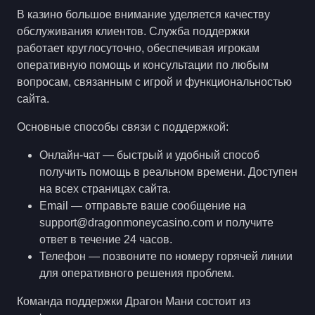
В казино большое внимание уделяется качеству
обслуживания клиентов. Служба поддержки
работает круглосуточно, обеспечивая игрокам
оперативную помощь и консультации по любым
вопросам, связанным с игрой и функциональностью
сайта.
Основные способы связи с поддержкой:
Онлайн-чат — быстрый и удобный способ
получить помощь в реальном времени. Доступен
на всех страницах сайта.
Email — отправьте ваше сообщение на
support@dragonmoneycasino.com
и получите
ответ в течение 24 часов.
Телефон — позвоните по номеру горячей линии
для оперативного решения проблем.
Команда поддержки Драгон Мани состоит из