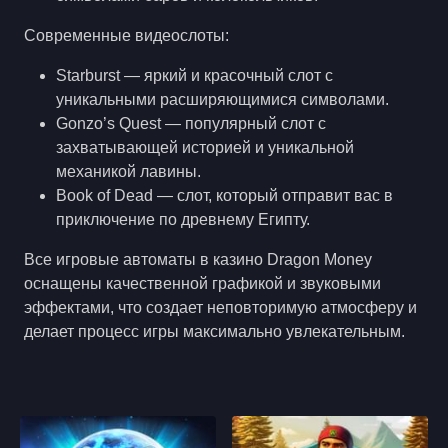
Современные видеослоты:
Starburst — яркий и красочный слот с
уникальными расширяющимися символами.
Gonzo’s Quest — популярный слот с
захватывающей историей и уникальной
механикой лавины.
Book of Dead — слот, который отправит вас в
приключение по древнему Египту.
Все игровые автоматы в казино Dragon Money
оснащены качественной графикой и звуковыми
эффектами, что создает неповторимую атмосферу и
делает процесс игры максимально увлекательным.