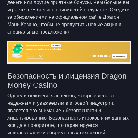
деньги или другие приятные бонусы. Чем больше вы
играете, тем больше привилегий получаете. Следите
за обновлениями на официальном сайте Драгон
Мани Казино, чтобы не пропустить новые акции и
специальные предложения!
Безопасность и лицензия Dragon
Money Casino
Одним из ключевых аспектов, которые делают
надежным и уважаемым в игровой индустрии,
является его внимание к безопасности и
лицензированию. Безопасность игроков и их данных
всегда в приоритете, что гарантируется
использованием современных технологий