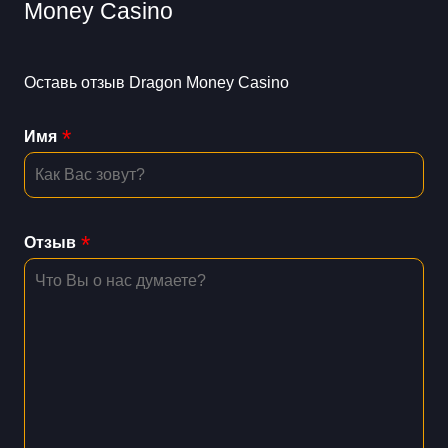
Money Casino
Оставь отзыв Dragon Money Casino
Имя
Отзыв