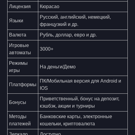
Лицензия
Кюрасао
Русский, английский, немецкий,
Языки
французкий и др.
Валюта
Рубль, доллар, евро и др.
Игровые
3000+
автоматы
Режимы
На деньги/Демо
игры
ПК/Мобильная версия для Android и
Платформы
IOS
Приветственный, бонус на депозит,
Бонусы
кэшбэк, акции и турниры
Методы
Банковские карты, электронные
платежей
кошельки, криптовалюта
Зеркало
Доступно